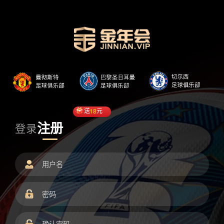
送
18
元
注册
登录